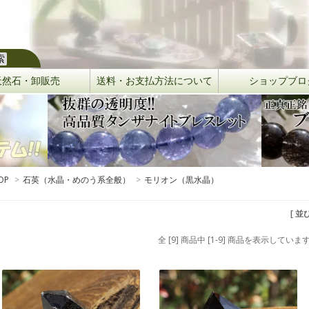
天然石・卸販売
送料・お支払方法について
ショップブロ
OP
>
石英（水晶・めのう系全般）
>
モリオン（黒水晶）
[ 並
全 [9] 商品中 [1-9] 商品を表示していま