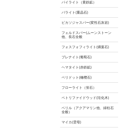
パイライト（黄鉄鉱）
バライト(重晶石)
ピカソジャスパー(変性石灰岩)
フェルドスパー(ムーンストーン
他、長石全般
フォスフォフィライト(燐葉石)
プレナイト(葡萄石)
ヘマタイト(赤鉄鉱)
ペリドット(橄欖石)
フローライト（蛍石）
ペトリファイドウッド(珪化木)
ベリル（アクアマリン他、緑柱石
全般）
マイカ(雲母)