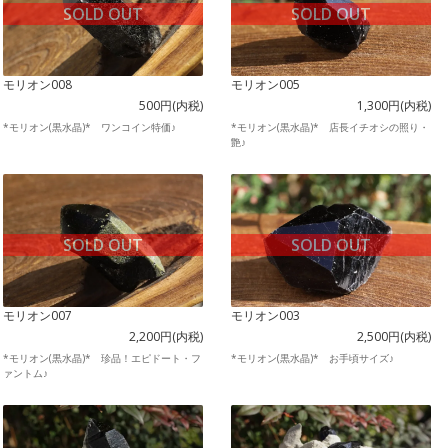
SOLD OUT
SOLD OUT
モリオン008
モリオン005
500円(内税)
1,300円(内税)
*モリオン(黒水晶)* ワンコイン特価♪
*モリオン(黒水晶)* 店長イチオシの照り・
艶♪
SOLD OUT
SOLD OUT
モリオン007
モリオン003
2,200円(内税)
2,500円(内税)
*モリオン(黒水晶)* 珍品！エピドート・フ
*モリオン(黒水晶)* お手頃サイズ♪
ァントム♪