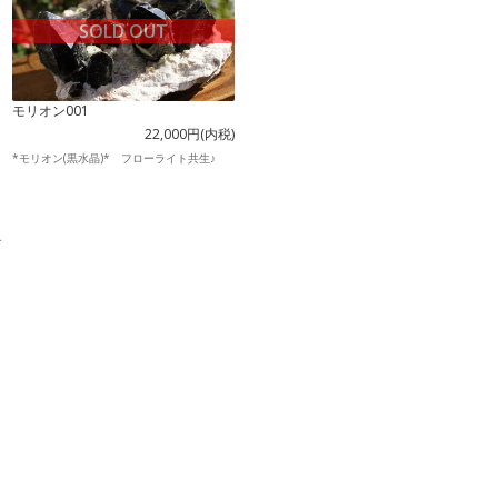
SOLD OUT
モリオン001
22,000円(内税)
*モリオン(黒水晶)* フローライト共生♪
す