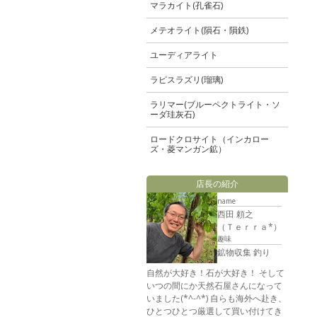
マラカイト(孔雀石)
メテオライト(隕石・隕鉄)
ユーディアライト
ラピスラズリ(瑠璃)
ラリマー(ブルーペクトライト・ソ
ーダ珪灰石)
ロードクロサイト（インカロー
ズ・菱マンガン鉱）
店長の紹介
name
西田 頼之
（Ｔｅｒｒａ*）
趣味
鉱物収集 釣り
自然が大好き！石が大好き！ そして
いつの間にか天然石屋さんになって
いました(*^-^*) 自らも海外へ赴き、
ひとつひとつ厳選して買い付けてき