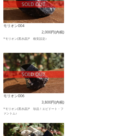
SOLD OUT
モリオン004
2,000円(内税)
*モリオン(黒水晶)* 格安設定♪
SOLD OUT
モリオン006
3,800円(内税)
*モリオン(黒水晶)* 珍品！エピドート・フ
ァントム♪