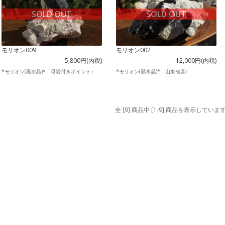
SOLD OUT
SOLD OUT
モリオン009
モリオン002
5,800円(内税)
12,000円(内税)
*モリオン(黒水晶)* 母岩付きポイント♪
*モリオン(黒水晶)* 山東省産♪
全 [9] 商品中 [1-9] 商品を表示していま