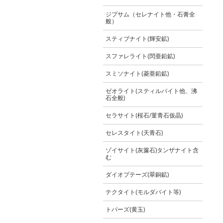
ジプサム（セレナイト他・石膏全
般）
スティブナイト(輝安鉱)
スファレライト(閃亜鉛鉱)
スミソナイト(菱亜鉛鉱)
ゼオライト(スティルバイト他、沸
石全般)
セラサイト(桜石/菫青石仮晶)
セレスタイト(天青石)
ゾイサイト(灰簾石)タンザナイト含
む
ダイオプテーズ(翠銅鉱)
テクタイト(モルダバイト等)
トパーズ(黄玉)