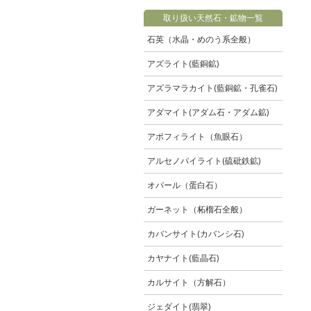
取り扱い天然石・鉱物一覧
石英（水晶・めのう系全般）
アズライト(藍銅鉱)
アズラマラカイト(藍銅鉱・孔雀石)
アダマイト(アダム石・アダム鉱)
アポフィライト（魚眼石）
アルセノパイライト(硫砒鉄鉱)
オパール（蛋白石）
ガーネット（柘榴石全般）
カバンサイト(カバンシ石)
カヤナイト(藍晶石)
カルサイト（方解石）
ジェダイト(翡翠)