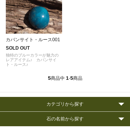
カバンサイト・ルース001
SOLD OUT
独特のブルーカラーが魅力の
レアアイテム♪ カバンサイ
ト・ルース♪
5
1
5
商品中
-
商品
カテゴリから探す
石の名前から探す