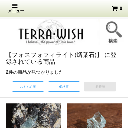
0
メニュー
【フォスフォフィライト(燐葉石)】 に登
録されている商品
2
件の商品が見つかりました
おすすめ順
価格順
新着順