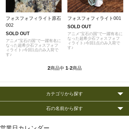
フォスフォフィライト原石
フォスフォフィライト001
002
SOLD OUT
SOLD OUT
アニメ”宝石の国”で一躍有名に
なった超希少石フォスフォフ
アニメ”宝石の国”で一躍有名に
ィライト♪今回1点のみ入荷で
なった超希少石フォスフォフ
す♪
ィライト♪今回1点のみ入荷で
す♪
2
1
2
商品中
-
商品
カテゴリから探す
石の名前から探す
営業日カレンダー