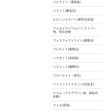
パイライト（黄鉄鉱）
バライト(重晶石)
ピカソジャスパー(変性石灰岩)
フェルドスパー(ムーンストーン
他、長石全般
フォスフォフィライト(燐葉石)
プレナイト(葡萄石)
ヘマタイト(赤鉄鉱)
ペリドット(橄欖石)
フローライト（蛍石）
ペトリファイドウッド(珪化木)
ベリル（アクアマリン他、緑柱石
全般）
マイカ(雲母)