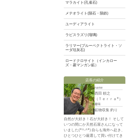
マラカイト(孔雀石)
メテオライト(隕石・隕鉄)
ユーディアライト
ラピスラズリ(瑠璃)
ラリマー(ブルーペクトライト・ソ
ーダ珪灰石)
ロードクロサイト（インカロー
ズ・菱マンガン鉱）
店長の紹介
name
西田 頼之
（Ｔｅｒｒａ*）
趣味
鉱物収集 釣り
自然が大好き！石が大好き！ そして
いつの間にか天然石屋さんになって
いました(*^-^*) 自らも海外へ赴き、
ひとつひとつ厳選して買い付けてき