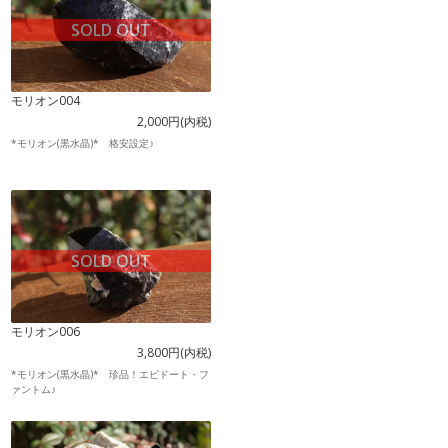
SOLD OUT
モリオン004
2,000円(内税)
*モリオン(黒水晶)* 格安設定♪
SOLD OUT
モリオン006
3,800円(内税)
*モリオン(黒水晶)* 珍品！エピドート・フ
ァントム♪