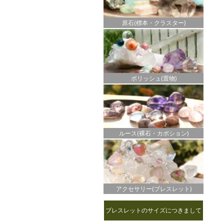
原石(標本・クラスター)
ポリッシュ(置物)
ルース(裸石・カボション)
アクセサリー(ブレスレット)
ブレスレットのサイズにつきまして