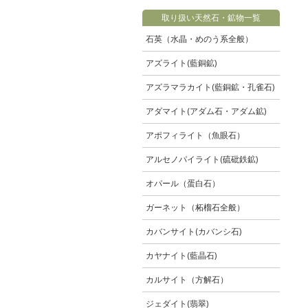
取り扱い天然石・鉱物一覧
石英（水晶・めのう系全般）
アズライト(藍銅鉱)
アズラマラカイト(藍銅鉱・孔雀石)
アダマイト(アダム石・アダム鉱)
アポフィライト（魚眼石）
アルセノパイライト(硫砒鉄鉱)
オパール（蛋白石）
ガーネット（柘榴石全般）
カバンサイト(カバンシ石)
カヤナイト(藍晶石)
カルサイト（方解石）
ジェダイト(翡翠)