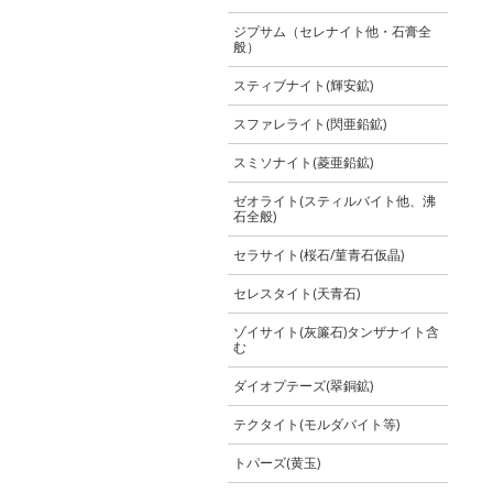
ジプサム（セレナイト他・石膏全
般）
スティブナイト(輝安鉱)
スファレライト(閃亜鉛鉱)
スミソナイト(菱亜鉛鉱)
ゼオライト(スティルバイト他、沸
石全般)
セラサイト(桜石/菫青石仮晶)
セレスタイト(天青石)
ゾイサイト(灰簾石)タンザナイト含
む
ダイオプテーズ(翠銅鉱)
テクタイト(モルダバイト等)
トパーズ(黄玉)