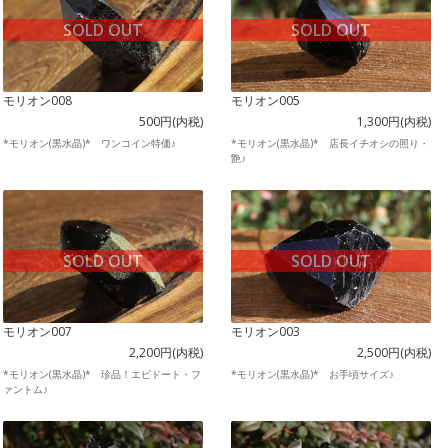
SOLD OUT
SOLD OUT
モリオン008
モリオン005
500円(内税)
1,300円(内税)
*モリオン(黒水晶)* ワンコイン特価♪
*モリオン(黒水晶)* 店長イチオシの照り・
艶♪
SOLD OUT
SOLD OUT
モリオン007
モリオン003
2,200円(内税)
2,500円(内税)
*モリオン(黒水晶)* 珍品！エピドート・フ
*モリオン(黒水晶)* お手頃サイズ♪
ァントム♪