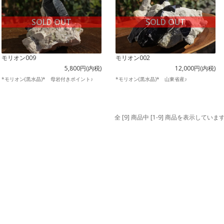
SOLD OUT
SOLD OUT
モリオン009
モリオン002
5,800円(内税)
12,000円(内税)
*モリオン(黒水晶)* 母岩付きポイント♪
*モリオン(黒水晶)* 山東省産♪
全 [9] 商品中 [1-9] 商品を表示していま