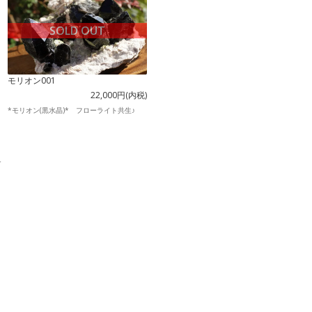
SOLD OUT
モリオン001
22,000円(内税)
*モリオン(黒水晶)* フローライト共生♪
す