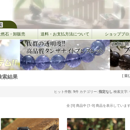
天然石・卸販売
送料・お支払方法について
ショップブロ
検索結果
[ 並
ヒット件数:
9
件
カテゴリー:
指定なし
検索文字:
全 [9] 商品中 [1-9] 商品を表示していま