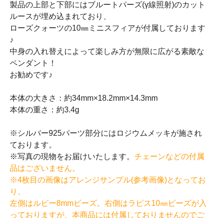
製品の上部と下部にはブルートパーズ(γ線照射)のカット
ルースが埋め込まれており、
ローズクォーツの10㎜ミニスフィアが付属しております
♪
中身の入れ替えによって楽しみ方が無限に広がる素敵な
ペンダント！
お勧めです♪
本体の大きさ：約34mm×18.2mm×14.3mm
本体の重さ：約3.4g
※シルバー925パーツ部分にはロジウムメッキが施され
ております。
※写真の現物をお届けいたします。
チェーンなどの付属
品はございません。
※4枚目の画像はアレンジサンプル(参考画像)となってお
り、
左側はルビー8mmビーズ。右側はラピス10㎜ビーズが入
っておりますが、本商品には付属しておりませんのでご