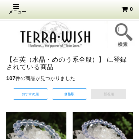
0
メニュー
【石英（水晶・めのう系全般）】 に登録
されている商品
107
件の商品が見つかりました
おすすめ順
価格順
新着順