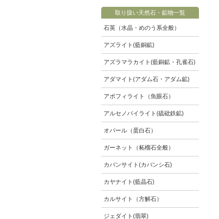
取り扱い天然石・鉱物一覧
石英（水晶・めのう系全般）
アズライト(藍銅鉱)
アズラマラカイト(藍銅鉱・孔雀石)
アダマイト(アダム石・アダム鉱)
アポフィライト（魚眼石）
アルセノパイライト(硫砒鉄鉱)
オパール（蛋白石）
ガーネット（柘榴石全般）
カバンサイト(カバンシ石)
カヤナイト(藍晶石)
カルサイト（方解石）
ジェダイト(翡翠)