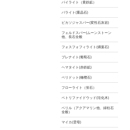
パイライト（黄鉄鉱）
バライト(重晶石)
ピカソジャスパー(変性石灰岩)
フェルドスパー(ムーンストーン
他、長石全般
フォスフォフィライト(燐葉石)
プレナイト(葡萄石)
ヘマタイト(赤鉄鉱)
ペリドット(橄欖石)
フローライト（蛍石）
ペトリファイドウッド(珪化木)
ベリル（アクアマリン他、緑柱石
全般）
マイカ(雲母)