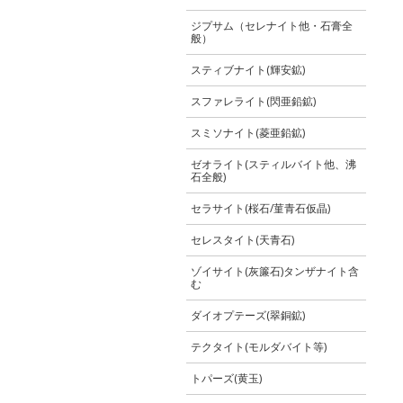
ジプサム（セレナイト他・石膏全
般）
スティブナイト(輝安鉱)
スファレライト(閃亜鉛鉱)
スミソナイト(菱亜鉛鉱)
ゼオライト(スティルバイト他、沸
石全般)
セラサイト(桜石/菫青石仮晶)
セレスタイト(天青石)
ゾイサイト(灰簾石)タンザナイト含
む
ダイオプテーズ(翠銅鉱)
テクタイト(モルダバイト等)
トパーズ(黄玉)