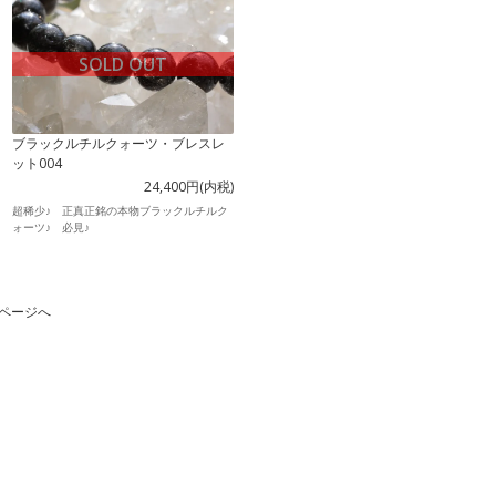
SOLD OUT
ブラックルチルクォーツ・ブレスレ
ット004
24,400円(内税)
超稀少♪ 正真正銘の本物ブラックルチルク
ォーツ♪ 必見♪
ページへ