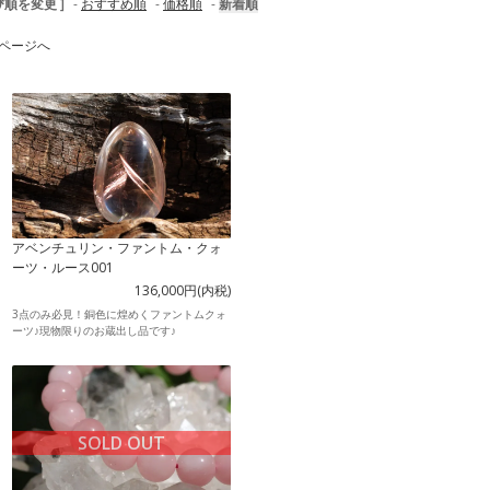
び順を変更 ]
-
おすすめ順
-
価格順
-
新着順
ページへ
アベンチュリン・ファントム・クォ
ーツ・ルース001
136,000円(内税)
3点のみ必見！銅色に煌めくファントムクォ
ーツ♪現物限りのお蔵出し品です♪
SOLD OUT