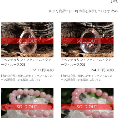
[ 並
全 [57] 商品中 [1-18] 商品を表示しています
次の
SOLD OUT
SOLD OUT
アベンチュリン・ファントム・クォ
アベンチュリン・ファントム・クォ
ーツ・ルース003
ーツ・ルース002
172,000円(内税)
154,000円(内税)
3点のみ必見！銅色に煌めくファントムクォ
3点のみ必見！銅色に煌めくファントムクォ
ーツ♪現物限りのお蔵出し品です♪
ーツ♪現物限りのお蔵出し品です♪
SOLD OUT
SOLD OUT