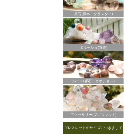
原石(標本・クラスター)
ポリッシュ(置物)
ルース(裸石・カボション)
アクセサリー(ブレスレット)
ブレスレットのサイズにつきまして