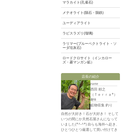
マラカイト(孔雀石)
メテオライト(隕石・隕鉄)
ユーディアライト
ラピスラズリ(瑠璃)
ラリマー(ブルーペクトライト・ソ
ーダ珪灰石)
ロードクロサイト（インカロー
ズ・菱マンガン鉱）
店長の紹介
name
西田 頼之
（Ｔｅｒｒａ*）
趣味
鉱物収集 釣り
自然が大好き！石が大好き！ そして
いつの間にか天然石屋さんになって
いました(*^-^*) 自らも海外へ赴き、
ひとつひとつ厳選して買い付けてき